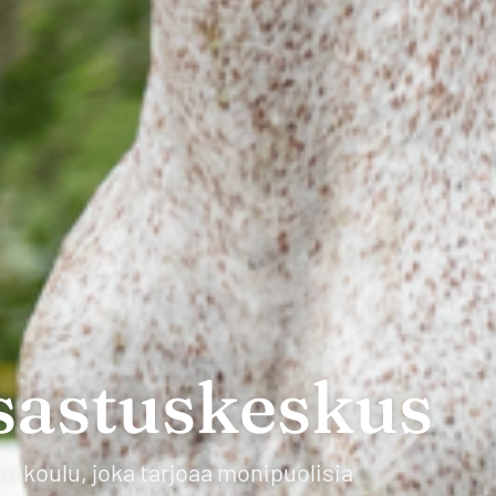
sastuskeskus
skoulu, joka tarjoaa monipuolisia