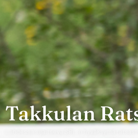
Takkulan Rat
Lahdessa sijaitseva SRL:n hyväksymä ratsastu