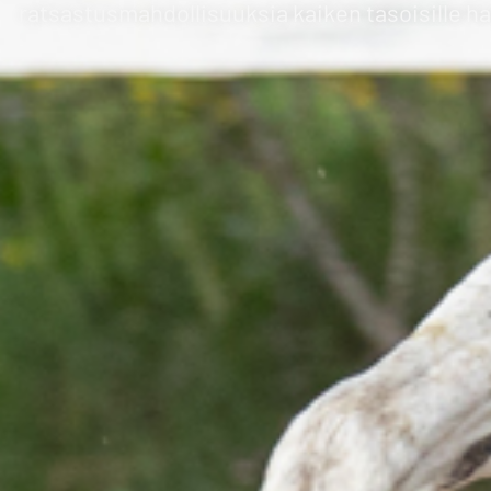
ratsastusmahdollisuuksia kaiken tasoisille harra