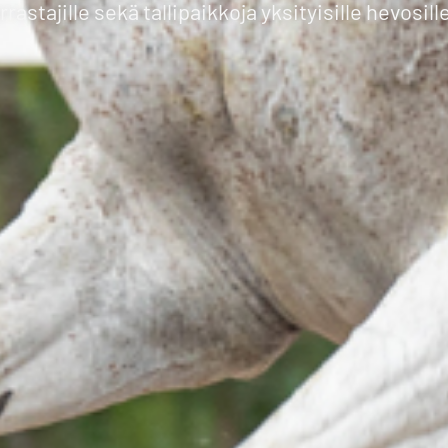
stajille sekä tallipaikkoja yksityisille hevosill